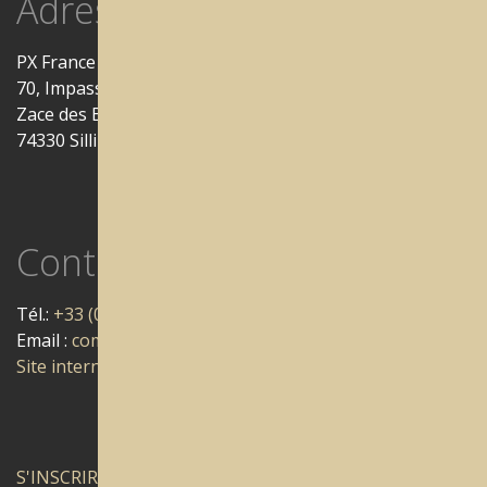
Adresse
PX France Sàrl
70, Impasse de la Prairie
Zace des Bromines Est
74330 Sillingy
Contact
Tél.:
+33 (0) 450 51 17 34
Email :
commandes.pxfrance@pxgroup.com
Site internet Px France
S'INSCRIRE À LA NEWSLETTER