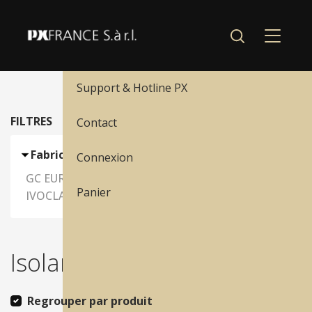
Menu
Nos produits
Support & Hotline PX
FILTRES
Contact
Fabricant
Connexion
GC EUROPE N.V.
1
Panier
IVOCLAR-VIVADENT AG
2
Isolants, bonder
(
3 produits
)
Regrouper par produit