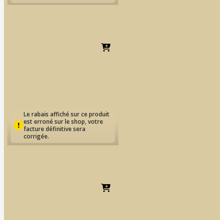
IPS | ALOX PLUNGER
EUR
127.31
Le rabais affiché sur ce produit
est erroné sur le shop, votre
facture définitive sera
corrigée.
IPS | Multi One-Way-
Plunger
EUR
219.83