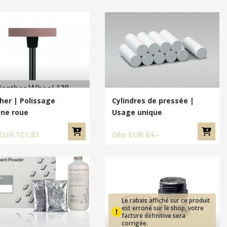
her | Polissage
Cylindres de pressée |
one roue
Usage unique
EUR
101.81
Dès
EUR
84.-
Le rabais affiché sur ce produit
est erroné sur le shop, votre
facture définitive sera
corrigée.