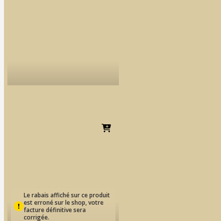
GC G-CERA ORBIT VEST |
Revêtement
Dès
EUR
61.68
Le rabais affiché sur ce produit
est erroné sur le shop, votre
facture définitive sera
corrigée.