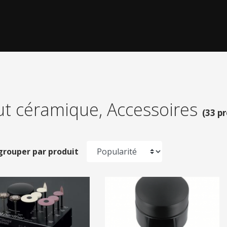
t céramique, Accessoires
(
33 p
grouper par produit