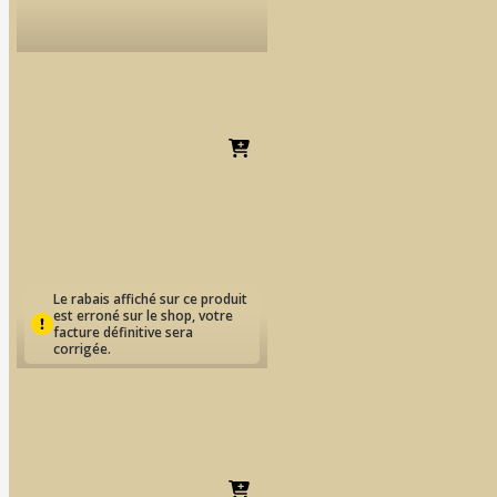
IPS PRESSVEST |
Revêtement
Dès
EUR
32.12
Le rabais affiché sur ce produit
est erroné sur le shop, votre
facture définitive sera
corrigée.
Multilink Hybrid Abutment
| Composite de scellement
Dès
EUR
18.-