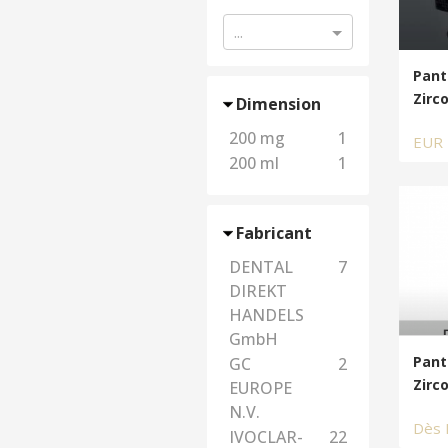
...
Pant
Zirc
Dimension
200 mg
1
EUR
200 ml
1
Fabricant
DENTAL
7
DIREKT
HANDELS
GmbH
Pant
GC
2
Zirc
EUROPE
N.V.
Dès
IVOCLAR-
22