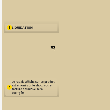
LIQUIDATION !
IPS | One-Way-Plunger
EUR
125.08
Le rabais affiché sur ce produit
est erroné sur le shop, votre
facture définitive sera
corrigée.
IPS | SPRUE GUIDE