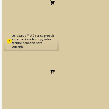
Dès
EUR
27.53
Le rabais affiché sur ce produit
est erroné sur le shop, votre
facture définitive sera
corrigée.
IPS NATURAL | DIE
MATERIAL
Dès
EUR
54.10