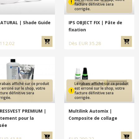
facture définitive sera
corrigée.
NATURAL | Shade Guide
IPS OBJECT FIX | Pâte de
fixation
112.02
Dès
EUR
35.28
 rabais affiché sur ce produit
Le rabais affiché sur ce produit
t erroné sur le shop, votre
est erroné sur le shop, votre
cture définitive sera
facture définitive sera
rrigée.
corrigée.
PRESSVEST PREMIUM |
Multilink Automix |
tement pour la
Composite de collage
sée
EUR
43.55
EUR
290.22