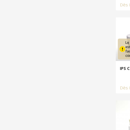
Dès
Le
es
fa
co
IPS 
Dès