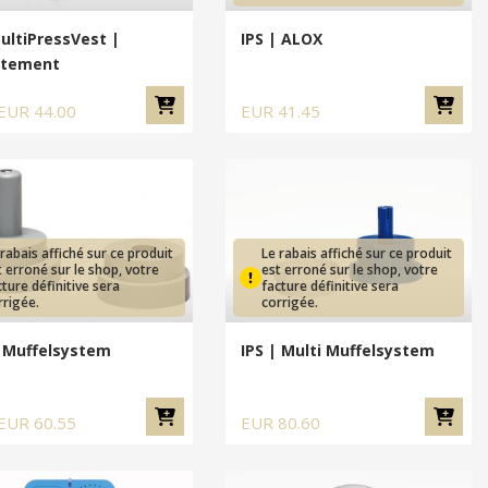
ultiPressVest |
IPS | ALOX
êtement
EUR
44.00
EUR
41.45
 rabais affiché sur ce produit
Le rabais affiché sur ce produit
t erroné sur le shop, votre
est erroné sur le shop, votre
cture définitive sera
facture définitive sera
rrigée.
corrigée.
| Muffelsystem
IPS | Multi Muffelsystem
EUR
60.55
EUR
80.60