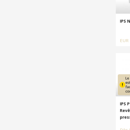
IPS 
EUR
Le
es
fa
co
IPS 
Revê
pres
Dès