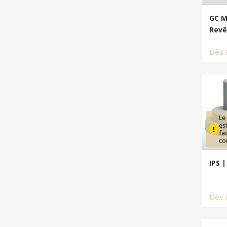
GC M
Rev
Dès
Le
es
fa
co
IPS 
Dès