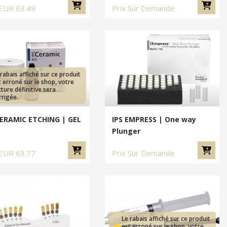
EUR
63.49
Prix Sur Demande
 rabais affiché sur ce produit
t erroné sur le shop, votre
cture définitive sera
rrigée.
CERAMIC ETCHING | GEL
IPS EMPRESS | One way
Plunger
EUR
63.77
Prix Sur Demande
Le rabais affiché sur ce produit
est erroné sur le shop, votre