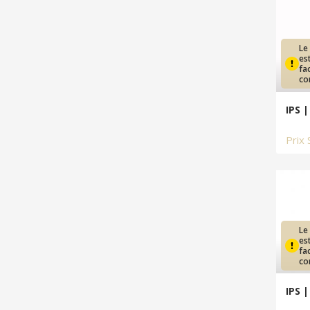
Le
es
fa
co
IPS 
Prix
Le
es
fa
co
IPS |