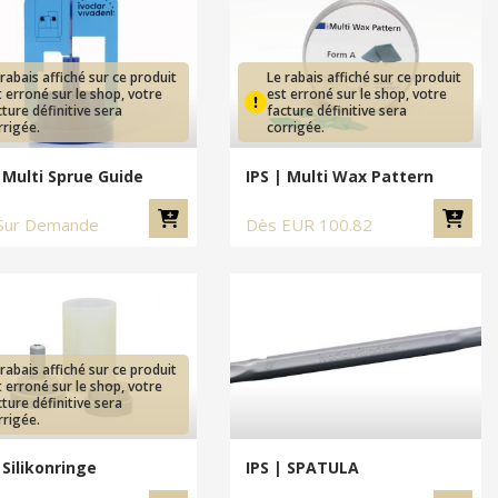
 rabais affiché sur ce produit
Le rabais affiché sur ce produit
t erroné sur le shop, votre
est erroné sur le shop, votre
cture définitive sera
facture définitive sera
rrigée.
corrigée.
| Multi Sprue Guide
IPS | Multi Wax Pattern
 Sur Demande
Dès
EUR
100.82
 rabais affiché sur ce produit
t erroné sur le shop, votre
cture définitive sera
rrigée.
 Silikonringe
IPS | SPATULA