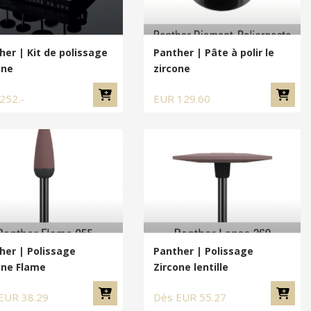
her | Kit de polissage
Panther | Pâte à polir le
one
zircone
252.-
EUR
129.60
her | Polissage
Panther | Polissage
one Flame
Zircone lentille
EUR
38.29
Dès
EUR
55.27