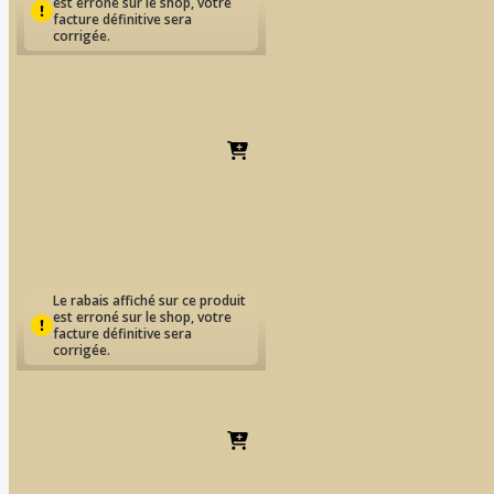
est erroné sur le shop, votre
facture définitive sera
corrigée.
IPS Style Ceram | Deep
Dentin
Dès
EUR
68.38
Le rabais affiché sur ce produit
est erroné sur le shop, votre
facture définitive sera
corrigée.
IPS Style Ceram | Incisal
Dès
EUR
59.47