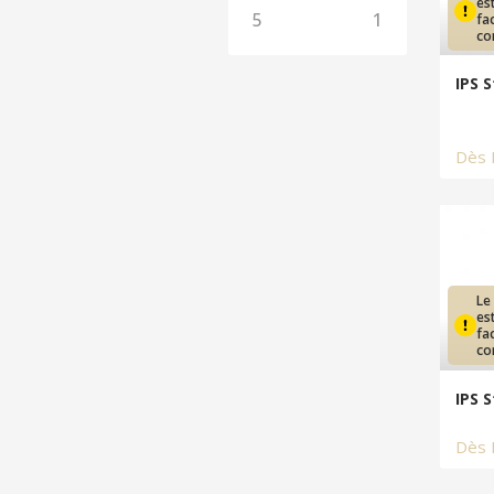
es
5
1
fa
co
IPS 
Dès
Le
es
fa
co
IPS 
Dès