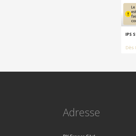
Le
es
fa
co
IPS 
Dès
Adresse