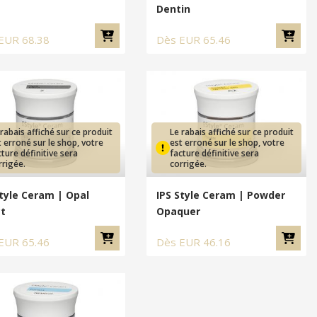
Dentin
EUR
68.38
Dès
EUR
65.46
 rabais affiché sur ce produit
Le rabais affiché sur ce produit
t erroné sur le shop, votre
est erroné sur le shop, votre
cture définitive sera
facture définitive sera
rrigée.
corrigée.
Style Ceram | Opal
IPS Style Ceram | Powder
ct
Opaquer
EUR
65.46
Dès
EUR
46.16