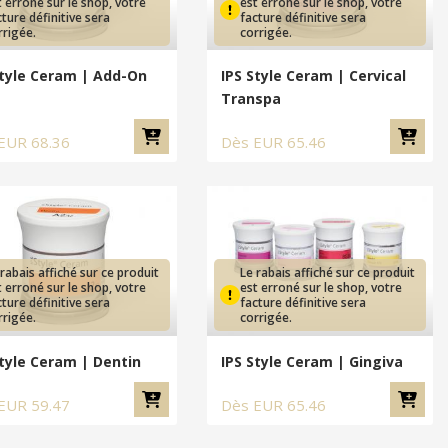
t erroné sur le shop, votre
est erroné sur le shop, votre
cture définitive sera
facture définitive sera
rrigée.
corrigée.
Style Ceram | Add-On
IPS Style Ceram | Cervical
Transpa
EUR
68.36
Dès
EUR
65.46
 rabais affiché sur ce produit
Le rabais affiché sur ce produit
t erroné sur le shop, votre
est erroné sur le shop, votre
cture définitive sera
facture définitive sera
rrigée.
corrigée.
Style Ceram | Dentin
IPS Style Ceram | Gingiva
EUR
59.47
Dès
EUR
65.46