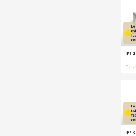
Le
es
fa
co
IPS 
Dès
Le
es
fa
co
IPS 