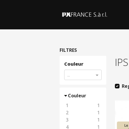
FILTRES
IPS
Couleur
...
Re
Couleur
1
1
2
1
3
1
Le
4
1