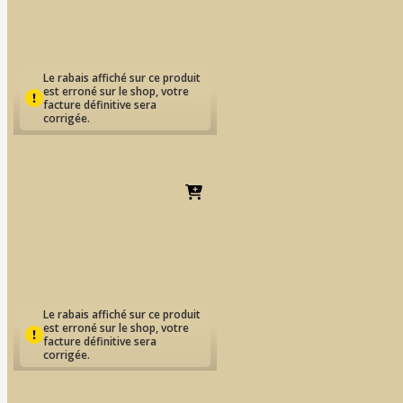
Le rabais affiché sur ce produit
est erroné sur le shop, votre
facture définitive sera
corrigée.
IPS Style Ceram | Mamelon
Dès
EUR
65.46
Le rabais affiché sur ce produit
est erroné sur le shop, votre
facture définitive sera
corrigée.
IPS Style Ceram | One