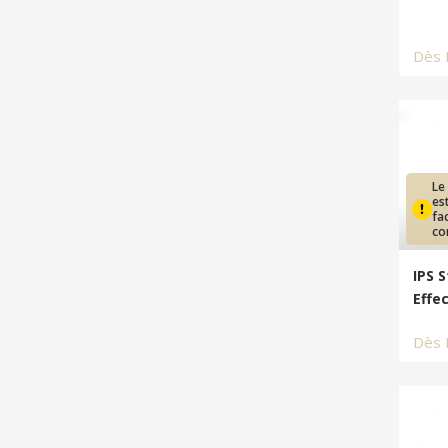
Dès
Le
es
fa
co
IPS 
Effe
Dès