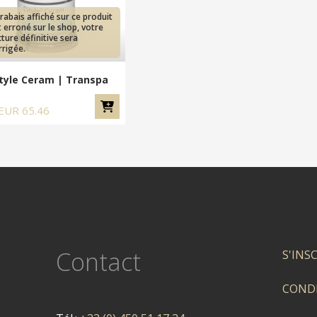
 rabais affiché sur ce produit
t erroné sur le shop, votre
cture définitive sera
rrigée.
Style Ceram | Transpa
EUR
65.46
Contact
S'INS
CONDI