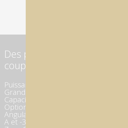
Des performances à
couper le souffle !
Puissance : 3,7 kW
Grande rapidité : 60 000 tr/min
Capacité : 24 outils et 15 disques !
Option de fraisage : sec et humide
Angulations extrêmes : -30/+120°
A et -30/+210° B