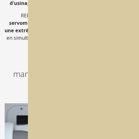
d'usinage
, Best Mill offre des résultats ultra-précis.
REDON Best Mill utilise la technologie des
servomoteurs numériques absolus
,
garantissant
une extrême précision
lors de tous les usinages, aussi
en simultané sur 5 axes. Elle est capable d'usiner à des
vitesses très élevées.
"De la puissance sans
manœuvrabilité n'aurait pas de
sens. Ici j'ai les deux."