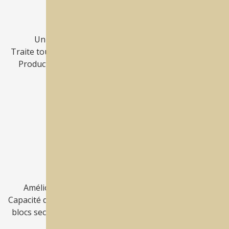
Best Mill®
Un résultat parfait sur toutes les surfaces
Traite tous les matériaux avec une puissance de 3,7kw
Production ininterrompue avec une capacité de 24
outils
Best Mill® Plus
Améliore le rendement grâce à l'automatisation
Capacité de 15 blocs avec changement automatique des
blocs secs ou humides préparation automatique pour
une nouvelle tâche