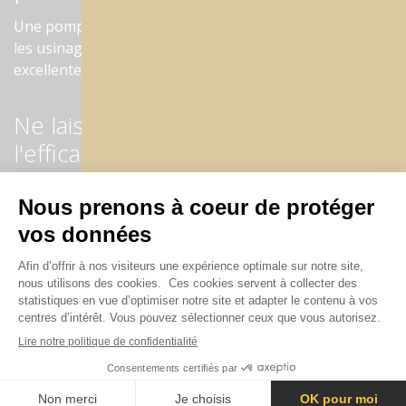
Une pompe hyper puissante et 5 buses (+1 buses pour
les usinages avec l'air) produisent une lubrification
excellente lors de l'usinage.
Ne laissez rien au hasard, adoptez
l'efficacité.
Lors de l'usinage des céramiques et du titane,
l'intensité de la lubrification est cruciale
. REDON
équipe toutes ses machines d'une
pompe très
puissante et volumineuse
qui est à placer sous la
machine, avec un bac contenant 5 litres.
Les 4 buses
produisent un jet puissant et continu
dirigé sur
l'outil et la pièce. De quoi travailler très sérieusement.