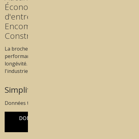
Économie de fonctionnement et
d'entretien.
Encombrement minimum.
Construction PREMIUM.
La broche Sycotec à roulements hybrides garantit des
performances de fraisage optimales et une grande
longévité. Elle répond à l'un des meilleurs standards de
l'industrie.
Simplifier le processus !
Données techniques des machines REDON:
DONNÉES COMPARATIVES DES MACHINES
REDON