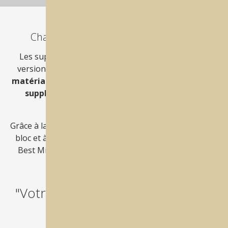
Chargeur 15 disques avec Zero Point
Les supports de disques sont disponibles en deux
versions:
l'aluminium est parfait pour usiner les
matériaux mous
, tandis que
l'acier inox apporte un
supplément de stabilité
lors de l'usinage des
matériaux durs.
Grâce à la technologie de changement automatique de
bloc et à la
précision du "Zero Clamping System",
Best Mill est prête pour la nouvelle tâche sans que
l'utilisateur ait à intervenir.
"Votre production fonctionne en
continu"