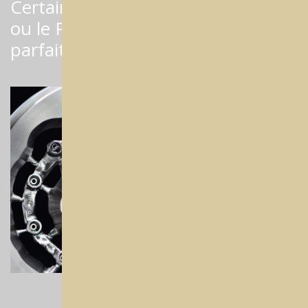
Certains matériaux comme le CrCo
ou le PMMA peuvent être usinés
parfaitement en humide ou à sec.