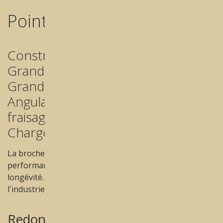
Points forts de Best Mill®
Construction PREMIUM.
Grande puissance.
Grande capacité de chargement
Angulations exceptionnelles de
fraisage
Chargeur modulable
La broche Sycotec à roulements hybrides garantit des
performances de fraisage optimales et une grande
longévité. Elle répond à l'un des meilleurs standards de
l'industrie.
Redon Best Mill®, la solution