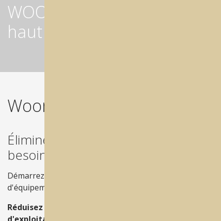
WOOM - l'usinage à sec
haut de gamme simplifié
Woom entre en scène !
Éliminez complètement votre
besoin en air !
Démarrez la production sans avoir besoin
d'équipement supplémentaire !
Réduisez l'encombrement et les coûts
d'exploitation.
Sa capacité à fonctionner sans