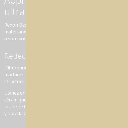
Approchez-vous ! Surfaces
ultra délicates.
Redon Best Mill a la capacité de traiter tous les
matériaux utilisés dans les applications dentaires grâce
à son moteur sensible et puissant.
Redécouvrez les limites
Différenciez les usinages secs et humides dans les deux
machines ; tout est sous votre contrôle grâce à la
structure d’assemblage unique.
Usinez en humide dans une machine: les blocs
céramiques, les polymères haute performance, le
titane, le CrCo et le PMMA. Dans l'autre machine à sec il
y aura la zircone, la cire, le CrCo et le PMMA etc.