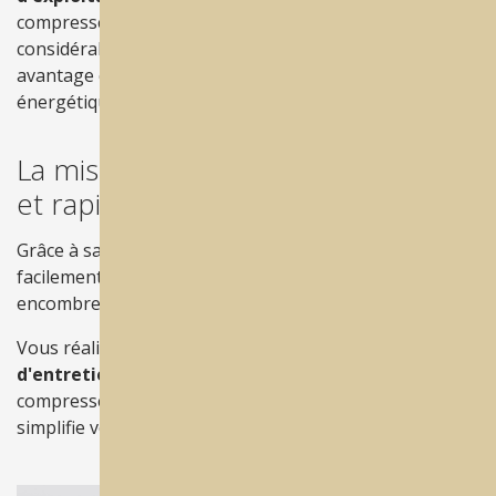
compresseur et sans assécheur d'air réduit
considérablement l'encombrement et offre un
avantage considérable en termes d'efficacité
énergétique.
La mise en production est simple
et rapide.
Grâce à sa
structure compacte
, Woom s'adapte
facilement à n'importe quel environnement avec un
encombrement minimal.
Vous réaliserez aussi des
économies sur les coûts
d'entretien
. La production en une seule étape, sans
compresseurs, sécheurs et autres équipements,
simplifie votre flux de travail !