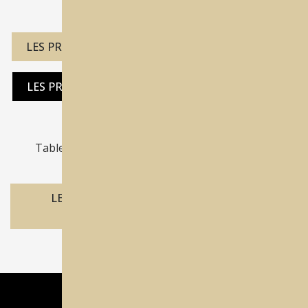
LES PRODUITS REDON SUR LE SHOP PX DENTAL
LES PRODUITS REDON SUR LE SHOP PX FRANCE
Tableau des données techniques de toutes les
machines REDON:
LES SPÉCIFICATIONS TECHNIQUES DES
MACHINES REDON