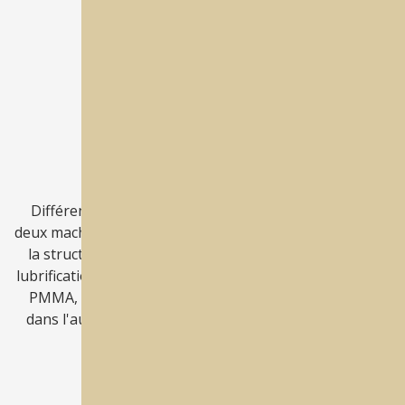
Best Mill® Plus Automation
Redécouvrez les limites
Différenciez les usinages secs et humides dans vos
deux machines; tout revient sous votre contrôle grâce à
la structure d’assemblage unique. Vous usinez sous
lubrification dans une machine: les blocs céramiques, le
PMMA, le CrCo ou le titane, et vous produisez à sec
dans l'autre machine la zircone, le PMMA, le CrCo, la
cire, etc.