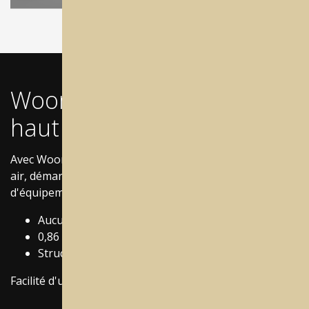
Woom - l'usinage à sec
haut de gamme
Avec Woom, éliminez complètement votre besoin en
air, démarrez la production sans avoir besoin
d'équipement supplémentaire!
Aucun compresseur n'est nécessaire
0,86 kW / 100 000 tr/min Broche
Structure monobloc moulée en fonte d'aluminium
Facilité d'utilisation et puissance à la fois.