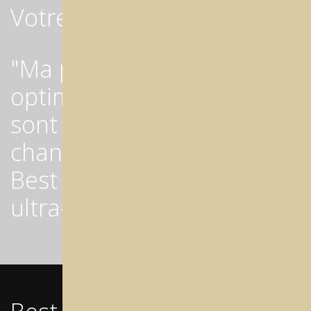
Votre travail, Réimaginé
"Ma production est
optimisée et mes coûts
sont réduits grâce au
changeur de 15 disques de
Best Mill et au fraisage
ultra-rapide"