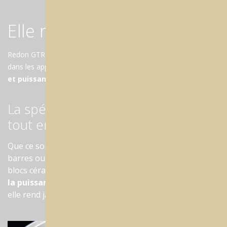
Elle n'a peur de rien
Redon GTR a la capacité de traiter tous les matériaux utilisés
dans les applications dentaires grâce à son
moteur sensible
et puissant
(3.7kW). Approchez-vous ! Surfaces ultra délicates.
La spécialiste des travaux difficiles,
tout en finesse !
Que ce soit des travaux sur implants en métal, des
barres ou des ponts transvissés, ou simplement des
blocs céramiques délicats, elle est là pour vous. Avec
de
la puissance à revendre, et un doigté fin et délicat
,
elle rend jaloux les autres (machines).