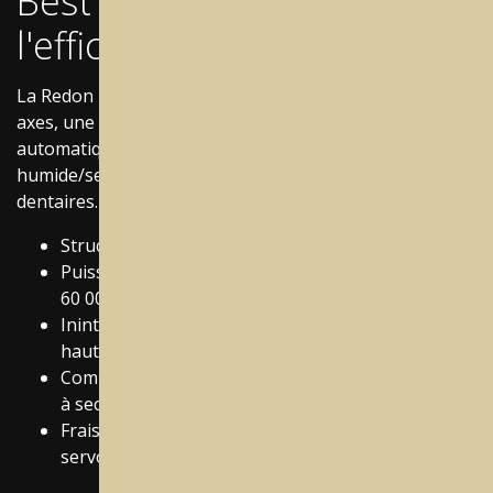
Best Mill - Conçue pour
l'efficacité
La Redon Best Mill offre un fraisage continu à cinq
axes, une capacité de 24 fraises, un changeur
automatique de 15 disques et des capacités double
humide/sec pour une précision sur tous les matériaux
dentaires.
Structure monobloc moulée en fonte d'aluminium
Puissance de broche 3,7 kW, Vitesse de broche de
60 000 TR/MIN
Ininterrompu, rapide et précis avec une broche
haute performance.
Commutation rapide entre les systèmes de coupe
à sec et humide.
Fraisage simultané sur 5 axes et technologie de
servomoteurs numériques absolus.